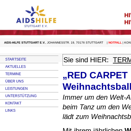
AIDS-HILFE STUTTGART E.V.
,
JOHANNESSTR. 19, 70176 STUTTGART
|
NOTFALL
|
KON
Sie sind HIER:
TERM
STARTSEITE
AKTUELLES
„RED CARPET 
TERMINE
ÜBER UNS
Weihnachtsball 
LEISTUNGEN
Immer um den Welt-
A
UNTERSTÜTZUNG
KONTAKT
beim Tanz um den We
LINKS
lädt zum Weihnachtsba
Mit ihrem jährlichen
W