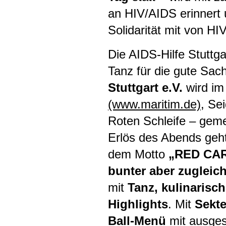
an
HIV
/AIDS erinnert
Solidarität mit von
HI
Die
AIDS
-Hilfe Stuttg
Tanz für die gute Sac
Stuttgart e.V.
wird im
(www.maritim.de)
, Se
Roten Schleife – geme
Erlös des Abends geh
dem Motto
„RED
CA
bunter aber zugleic
mit
Tanz, kulinarisc
Highlights
. Mit
Sekt
Ball-Menü
mit ausges