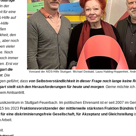
roßartige
in der
t für eine
S
-Hilfe auf
-Hilfe
oßen
kheit, den
n, aber noch
ben vieler
se. Noch
 noch immer
n. Erst vor
gart die
Vorstand der AIDS-Hilfe Stuttgart: Michael Deobald, Laura Halding-Hoppenheit, And
et
. Die
gen geführt, dass
von Selbstverständlichkeit in dieser Frage noch lange keine 
tgart stellt sich den Herausforderungen für heute und morgen
. Gerne möchte ich
nem Amtsantritt.
Musikzentrum in Stuttgart-Feuerbach. Im politischen Ehrenamt ist er seit 2007 im G
015 bis 2023
Fraktionsvorsitzender der mittlerweile stärksten Fraktion Bündnis
für eine diskriminierungsfreie Gesellschaft, für Akzeptanz und Gleichstellung
is
 Arbeit.
it.
tuttgart!