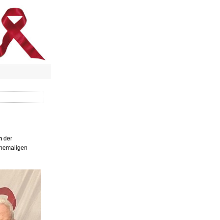
n
der
ehemaligen