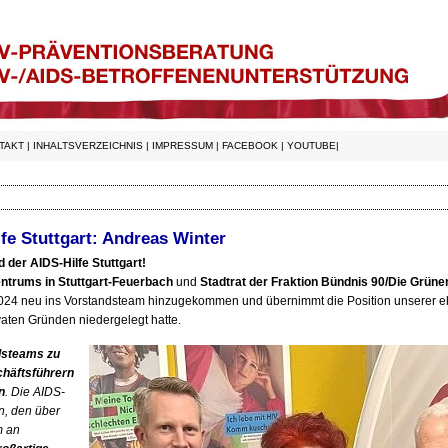
TAKT
|
INHALTSVERZEICHNIS
|
IMPRESSUM
|
FACEBOOK
|
YOUTUBE
|
fe Stuttgart: Andreas Winter
d der
AIDS
-Hilfe Stuttgart!
entrums in Stuttgart-Feuerbach
und
Stadtrat der Fraktion Bündnis 90/Die Grüne
r 2024 neu ins Vorstandsteam hinzugekommen und übernimmt die Position unserer 
ivaten Gründen niedergelegt hatte.
ndsteams zu
chäftsführern
n
. Die
AIDS
-
rn, den über
m an