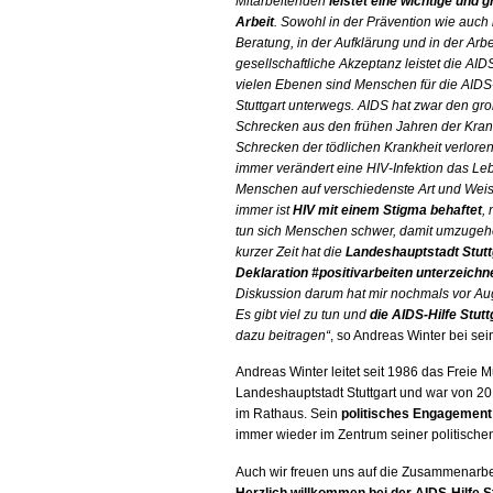
Mitarbeitenden
leistet eine wichtige und g
Arbeit
. Sowohl in der Prävention wie auch 
Beratung, in der Aufklärung und in der Arbei
gesellschaftliche Akzeptanz leistet die
AID
vielen Ebenen sind Menschen für die
AIDS
Stuttgart unterwegs.
AIDS
hat zwar den gr
Schrecken aus den frühen Jahren der Kran
Schrecken der tödlichen Krankheit verlore
immer verändert eine
HIV
-Infektion das Le
Menschen auf verschiedenste Art und Wei
immer ist
HIV
mit einem Stigma behaftet
,
tun sich Menschen schwer, damit umzugehe
kurzer Zeit hat die
Landeshauptstadt Stutt
Deklaration #positivarbeiten unterzeichn
Diskussion darum hat mir nochmals vor Au
Es gibt viel zu tun und
die
AIDS
-Hilfe Stut
dazu beitragen“
, so Andreas Winter bei sei
Andreas Winter leitet seit 1986 das Freie 
Landeshauptstadt Stuttgart und war von 2
im Rathaus. Sein
politisches Engagement 
immer wieder im Zentrum seiner politischen
Auch wir freuen uns auf die Zusammenarbe
Herzlich willkommen bei der
AIDS
-Hilfe S