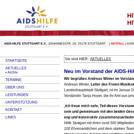
AIDS-HILFE STUTTGART E.V.
,
JOHANNESSTR. 19, 70176 STUTTGART
|
NOTFALL
|
KON
Sie sind HIER:
AKTUELLES
STARTSEITE
AKTUELLES
Neu im Vorstand der AIDS-Hil
• Archiv
Wir begrüßen Andreas Winter im Vorstan
TERMINE
Andreas Winter,
Leiter des Freien Musikz
ÜBER UNS
Landeshauptstadt Stuttgart, ist im Janua
LEISTUNGEN
Vorständin Tanja Hoyer, die ihr Amt aus pr
UNTERSTÜTZUNG
„
Ich freue mich sehr, Teil dieses Vorsta
KONTAKT
sein und gemeinsam mit den beiden Ges
eng und konstruktiv zusammenzuarbeite
LINKS
Hilfe Stuttgart mit ihren rund 500 Mitgliede
100 Ehrenamtlichen und dem starken Tea