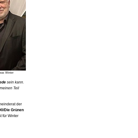
reas Winter
Rede
sein kann.
 meinen Teil
emeinderat der
 90/Die Grünen
t für Winter