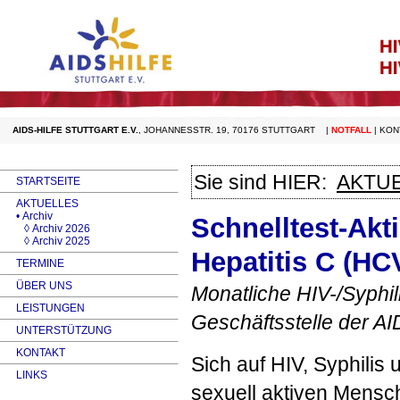
AIDS-HILFE STUTTGART E.V.
,
JOHANNESSTR. 19, 70176 STUTTGART
|
NOTFALL
|
KON
Sie sind HIER:
AKTU
STARTSEITE
AKTUELLES
• Archiv
Schnelltest-Akt
◊ Archiv 2026
◊ Archiv 2025
Hepatitis C (HC
TERMINE
ÜBER UNS
Monatliche
HIV
-/Syphi
LEISTUNGEN
Geschäftsstelle der
AI
UNTERSTÜTZUNG
KONTAKT
Sich auf
HIV
, Syphilis 
LINKS
sexuell aktiven Mensc