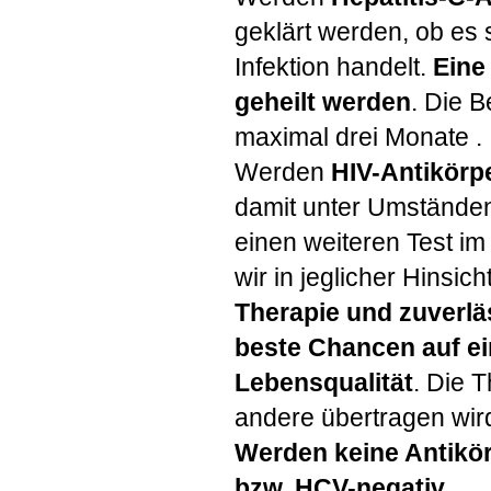
geklärt werden, ob es 
Infektion handelt.
Eine
geheilt werden
. Die B
maximal drei Monate .
Werden
HIV
-Antikörp
damit unter Umständ
einen weiteren Test im
wir in jeglicher Hinsic
Therapie und zuverl
beste Chancen auf ei
Lebensqualität
. Die 
andere übertragen wir
Werden keine Antikör
bzw.
HCV
-negativ
.