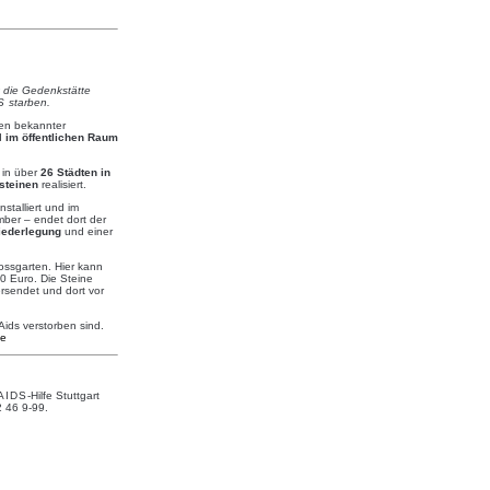
t die Gedenkstätte
S
starben.
en bekannter
d
im öffentlichen Raum
 in über
26 Städten in
steinen
realisiert.
nstalliert und im
ber – endet dort der
iederlegung
und einer
lossgarten. Hier kann
0 Euro. Die Steine
versendet und dort vor
ids verstorben sind.
de
AIDS
-Hilfe Stuttgart
2 46 9-99.