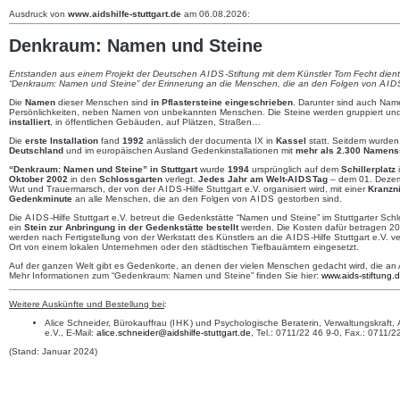
Ausdruck von
www.aidshilfe-stuttgart.de
am 06.08.2026:
Denkraum: Namen und Steine
Entstanden aus einem Projekt der Deutschen
AIDS
-Stiftung mit dem Künstler Tom Fecht dien
“Denkraum: Namen und Steine” der Erinnerung an die Menschen, die an den Folgen von
AID
Die
Namen
dieser Menschen sind
in Pflastersteine eingeschrieben
. Darunter sind auch Nam
Persönlichkeiten, neben Namen von unbekannten Menschen. Die Steine werden gruppiert un
installiert
, in öffentlichen Gebäuden, auf Plätzen, Straßen…
Die
erste Installation
fand
1992
anlässlich der documenta IX in
Kassel
statt. Seitdem wurden
Deutschland
und im europäischen Ausland Gedenkinstallationen mit
mehr als 2.300 Namens
“Denkraum: Namen und Steine” in Stuttgart
wurde
1994
ursprünglich auf dem
Schillerplatz
i
Oktober 2002
in den
Schlossgarten
verlegt.
Jedes Jahr am Welt-
AIDS
Tag
– dem 01. Dezem
Wut und Trauermarsch, der von der
AIDS
-Hilfe Stuttgart e.V. organisiert wird, mit einer
Kranzn
Gedenkminute
an alle Menschen, die an den Folgen von
AIDS
gestorben sind.
Die
AIDS
-Hilfe Stuttgart e.V. betreut die Gedenkstätte “Namen und Steine” im Stuttgarter Sch
ein
Stein zur Anbringung in der Gedenkstätte bestellt
werden. Die Kosten dafür betragen 20
werden nach Fertigstellung von der Werkstatt des Künstlers an die
AIDS
-Hilfe Stuttgart e.V. 
Ort von einem lokalen Unternehmen oder den städtischen Tiefbauämtern eingesetzt.
Auf der ganzen Welt gibt es Gedenkorte, an denen der vielen Menschen gedacht wird, die an A
Mehr Informationen zum “Gedenkraum: Namen und Steine” finden Sie hier:
www.aids-stiftung.
Weitere Auskünfte und Bestellung bei
:
Alice Schneider, Bürokauffrau (
IHK
) und Psychologische Beraterin, Verwaltungskraft,
e.V., E-Mail:
alice.schneider@aidshilfe-stuttgart.de
, Tel.: 0711/22 46 9-0, Fax.: 0711/2
(Stand: Januar 2024)