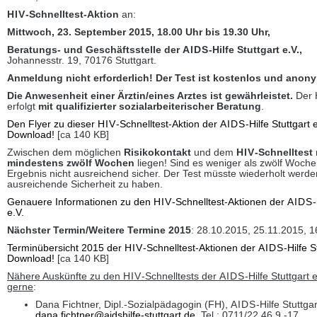
HIV
-Schnelltest-Aktion
an:
Mittwoch, 23. September 2015, 18.00 Uhr bis 19.30 Uhr,
Beratungs- und Geschäftsstelle der
AIDS
-Hilfe Stuttgart e.V.,
Johannesstr. 19, 70176 Stuttgart.
Anmeldung nicht erforderlich! Der Test ist kostenlos und anon
Die Anwesenheit einer Ärztin/eines Arztes ist gewährleistet.
Der
erfolgt
mit qualifizierter sozialarbeiterischer Beratung
.
Den Flyer zu dieser
HIV
-Schnelltest-Aktion der
AIDS
-Hilfe Stuttgart
Download!
[ca 140 KB]
Zwischen dem möglichen
Risikokontakt
und dem
HIV
-Schnelltest
mindestens zwölf Wochen
liegen! Sind es weniger als zwölf Wochen
Ergebnis nicht ausreichend sicher. Der Test müsste wiederholt werd
ausreichende Sicherheit zu haben.
Genauere Informationen zu den
HIV
-Schnelltest-Aktionen der
AIDS
-
e.V.
Nächster Termin/Weitere Termine 2015
: 28.10.2015, 25.11.2015, 1
Terminübersicht 2015 der
HIV
-Schnelltest-Aktionen der
AIDS
-Hilfe 
Download!
[ca 140 KB]
Nähere Auskünfte zu den
HIV
-Schnelltests der
AIDS
-Hilfe Stuttgart e
gerne
:
Dana Fichtner, Dipl.-Sozialpädagogin (FH),
AIDS
-Hilfe Stuttgar
dana.fichtner@aidshilfe-stuttgart.de
, Tel.: 0711/22 46 9 -17.