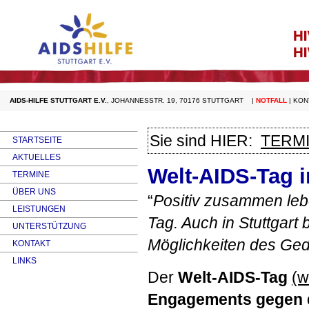
AIDS-HILFE STUTTGART E.V.
,
JOHANNESSTR. 19, 70176 STUTTGART
|
NOTFALL
|
KON
Sie sind HIER:
TERM
STARTSEITE
AKTUELLES
Welt-AIDS-Tag i
TERMINE
ÜBER UNS
“
Positiv zusammen lebe
LEISTUNGEN
Tag. Auch in Stuttgart 
UNTERSTÜTZUNG
Möglichkeiten des Ge
KONTAKT
LINKS
Der
Welt-
AIDS
-Tag
(w
Engagements gegen d