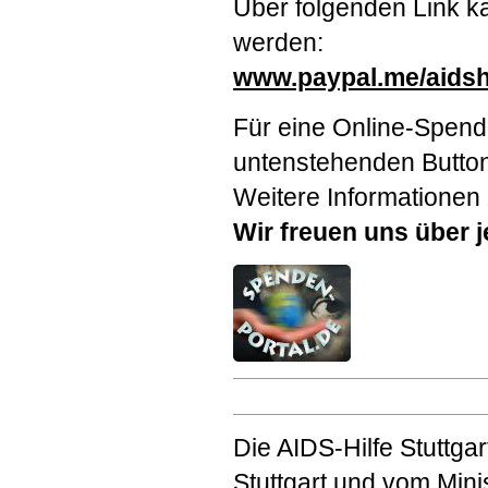
Über folgenden Link k
werden:
www.paypal.me/aidshi
Für eine Online-Spen
untenstehenden Button
Weitere Informationen
Wir freuen uns über 
Die
AIDS
-Hilfe Stuttga
Stuttgart und vom Mini