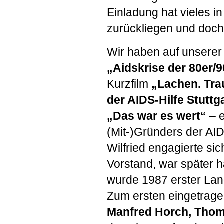
Einladung hat vieles i
zurückliegen und doch
Wir haben auf unsere
„Aidskrise der 80er/
Kurzfilm
„Lachen. Tra
der
AIDS
-Hilfe Stuttg
„Das war es wert“
– e
(Mit-)Gründers der
AI
Wilfried engagierte s
Vorstand, war später 
wurde 1987 erster Lan
Zum ersten eingetrag
Manfred Horch, Tho