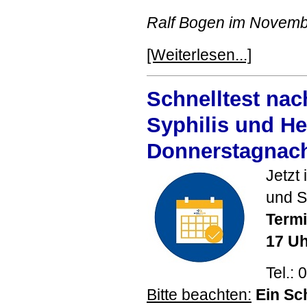
Ralf Bogen im Novem
[Weiterlesen...]
Schnelltest nac
Syphilis und Hep
Donnerstagnac
Jetzt 
und S
Termi
17 Uh
Tel.:
Bitte beachten:
Ein Sch