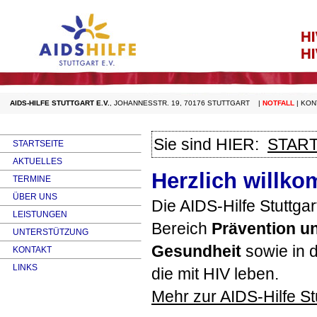
AIDS-HILFE STUTTGART E.V.
,
JOHANNESSTR. 19, 70176 STUTTGART
|
NOTFALL
|
KON
Sie sind HIER:
START
STARTSEITE
AKTUELLES
Herzlich willko
TERMINE
ÜBER UNS
Die
AIDS
-Hilfe Stuttga
LEISTUNGEN
Bereich
Prävention u
UNTERSTÜTZUNG
Gesundheit
sowie in 
KONTAKT
LINKS
die mit
HIV
leben.
Mehr zur
AIDS
-Hilfe St