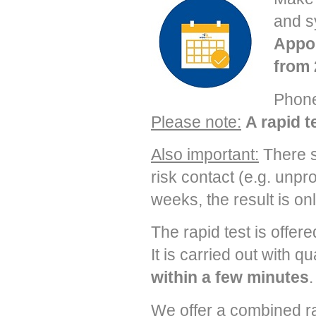
and sy
Appoi
from 
Phone
Please note:
A rapid t
Also important:
There 
risk contact (e.g. unpro
weeks, the result is only
The rapid test is offer
It is carried out with 
within a few minutes
.
We offer a combined ra