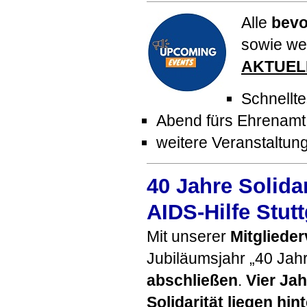
Alle
bevo
sowie wei
AKTUEL
Schnellt
Abend fürs Ehrenamt
weitere Veranstaltu
40 Jahre Solidar
AIDS-Hilfe Stutt
Mit unserer
Mitgliede
Jubiläumsjahr „40 Jah
abschließen
.
Vier Ja
Solidarität liegen hin